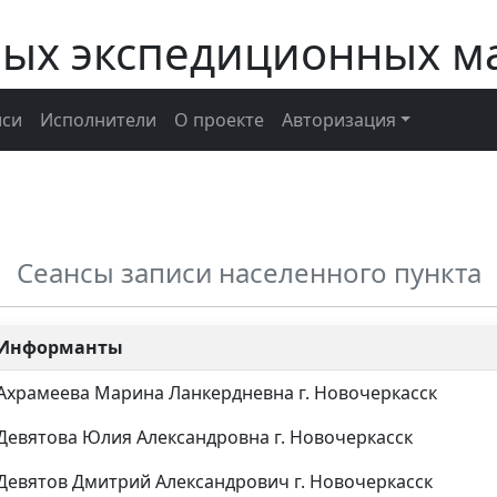
ных экспедиционных м
иси
Исполнители
О проекте
Авторизация
Сеансы записи населенного пункта
Информанты
Ахрамеева Марина Ланкердневна г. Новочеркасск
Девятова Юлия Александровна г. Новочеркасск
Девятов Дмитрий Александрович г. Новочеркасск