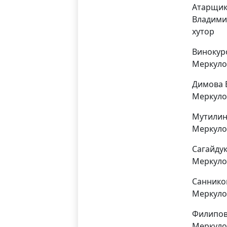
Атарщик
Владими
хутор
Винокур
Меркуло
Димова 
Меркуло
Мутилин
Меркуло
Сагайду
Меркуло
Саннико
Меркуло
Филипов
Меркуло