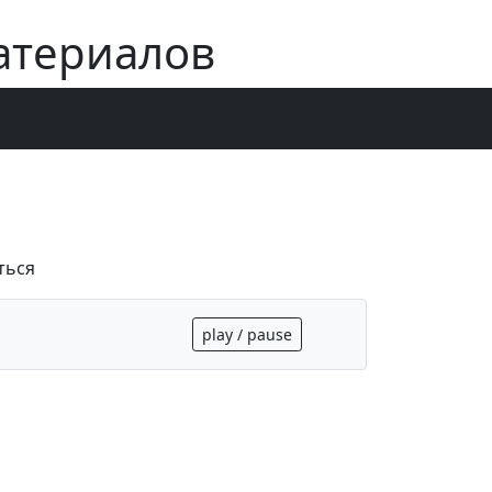
атериалов
ться
play / pause