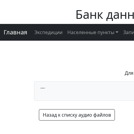
Банк дан
Главная
Экспедиции
Населенные пункты
Зап
Для
---
Назад к списку аудио файлов