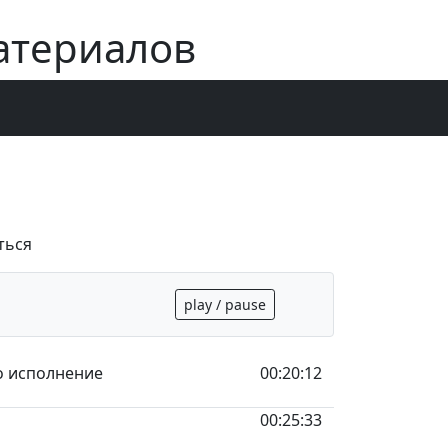
атериалов
ться
play / pause
ро исполнение
00:20:12
00:25:33