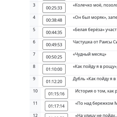
3
«Колечко моё, позол
00:25:33
4
«Он был моряк», зап
00:38:48
5
«Белая берёза» учас
00:44:35
6
Частушка от Раисы 
00:49:53
7
«Чудный месяц»
00:50:25
8
«Как пойду я в рощу»
01:10:00
9
Дубль «Как пойду я в
01:12:20
10
История о том, как
01:15:16
11
«По над бережком М
01:17:14
12
«На улицу не пойду