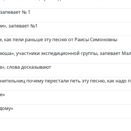
 запевает № 1
ли», запевает №1
, как пели раньше эту песню от Раисы Симоновны
нюша», участники экспедиционной группы, запевает Мал
а», слова досказывают
нительниц почему перестали петь эту песню, как надо 
ре»
 дому»