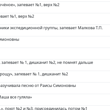
очёное», запевает №1, верх №2
евает №1, верх №2
тники экспедиционной группы, запевает Малкова Т.П.
Симоновны
, запевает № 1, дишканит №2, не помнят дальше
 рощу», запевает № 1, дишканит №2
 разучивала песню от Раисы Симоновны
аша все гуляла»
…», поют №2 и №3, присоединилась потом №1