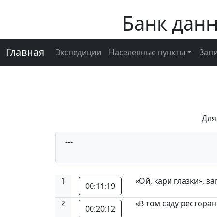
Банк дан
Главная
Экспедиции
Населенные пункты
Зап
Для
---
1
«Ой, кари глазки», з
00:11:19
2
«В том саду рестора
00:20:12