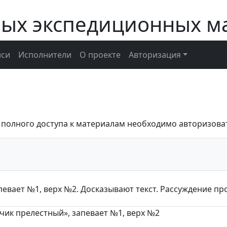
ных экспедиционных м
иси
Исполнители
О проекте
Авторизация
 полного доступа к материалам необходимо авторизова
апевает №1, верх №2. Досказывают текст. Рассуждение п
нчик прелестный», запевает №1, верх №2