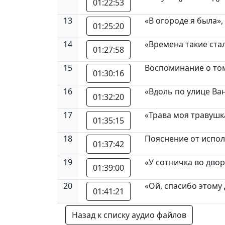
01:22:53
13
«В огороде я была»,
01:25:20
14
«Времена такие ста
01:27:58
15
Воспоминание о том
01:30:16
16
«Вдоль по улице Ва
01:32:20
17
«Трава моя травушк
01:35:15
18
Пояснение от испол
01:37:42
19
«У сотничка во дво
01:39:00
20
«Ой, спасибо этому
01:41:21
Назад к списку аудио файлов