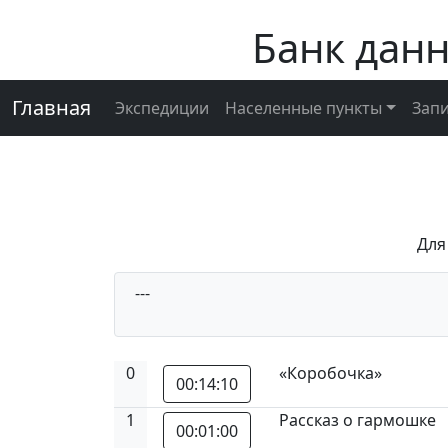
Банк дан
Главная
Экспедиции
Населенные пункты
Зап
Для
---
0
«Коробочка»
00:14:10
1
Рассказ о гармошке
00:01:00