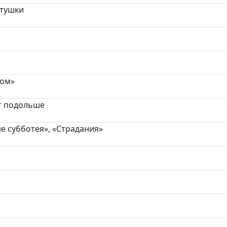
стушки
ком»
т подольше
не субботея», «Страдания»