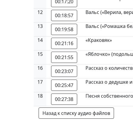
00:17:20
12
Вальс («Верила, вер
00:18:57
13
Вальс («Ромашка бе
00:19:58
14
«Краковяк»
00:21:16
15
«Яблочко» (подоль
00:21:55
16
Рассказ о количест
00:23:07
17
Рассказ о дедушке 
00:25:47
18
Песня собственног
00:27:38
Назад к списку аудио файлов