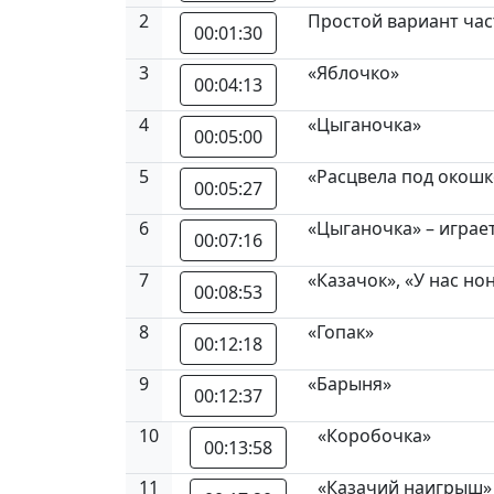
2
Простой вариант ча
00:01:30
3
«Яблочко»
00:04:13
4
«Цыганочка»
00:05:00
5
«Расцвела под окош
00:05:27
6
«Цыганочка» – играе
00:07:16
7
«Казачок», «У нас но
00:08:53
8
«Гопак»
00:12:18
9
«Барыня»
00:12:37
10
«Коробочка»
00:13:58
11
«Казачий наигрыш»