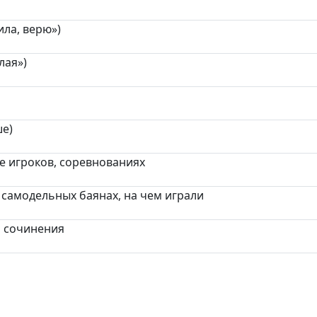
ила, верю»)
лая»)
ше)
ве игроков, соревнованиях
и самодельных баянах, на чем играли
о сочинения